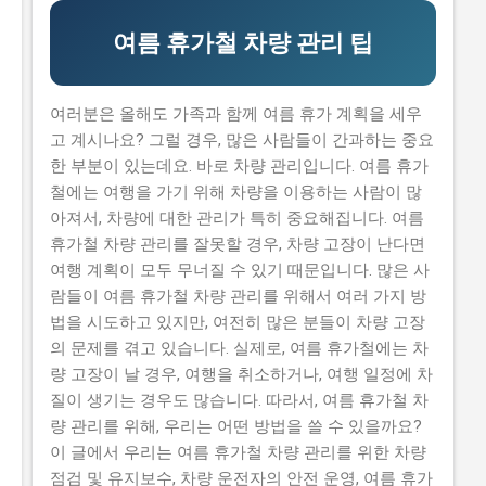
신청하기가 쉽지 않습니다. 실제로 탈락하는 이유 중 하나
는 자격 요건을 잘 이해하지 못해서 입니다. 하지만, 이 글
여름 휴가철 차량 관리 팁
을 읽으면 이러한 문제를 해결할 수 있습니다. 이 글에서
는 2026년 농식품 중소기업 기술보호 컨설팅 지원사업의
신청 방법과 자격 요건을 설명합니다. 또한, 지원 내용과
여러분은 올해도 가족과 함께 여름 휴가 계획을 세우
혜택, 그리고 실제 지원 받은 사람들의 후기도 공유합니
고 계시나요? 그럴 경우, 많은 사람들이 간과하는 중요
다. 그러므로, 이 글을 읽으면 지원사업에 대한 모든 정보
한 부분이 있는데요. 바로 차량 관리입니다. 여름 휴가
를 얻을 수 있습니다. 📋 목차 이 사업, 정말 받을 수 있을
철에는 여행을 가기 위해 차량을 이용하는 사람이 많
까? 신청 자격과 준비물 지원 내용과 실제 혜택 단계별 신
아져서, 차량에 대한 관리가 특히 중요해집니다. 여름
청 방법 탈락하는 이유와 합격 전략 이 사업, 정말 받을 수
휴가철 차량 관리를 잘못할 경우, 차량 고장이 난다면
있을까? 이 사업이 뭔지, 지원 규모, 연간 선발 인원, 경쟁
여행 계획이 모두 무너질 수 있기 때문입니다. 많은 사
률 2026년 농식품 중소기업 기술보호 컨설팅 지원사업은
람들이 여름 휴가철 차량 관리를 위해서 여러 가지 방
농식품 중소기업의 기술 보호를 위해 제공하는 지원사업
법을 시도하고 있지만, 여전히 많은 분들이 차량 고장
입니다. 매년 약 500개의 사업체가 선정되는데요, 선정된
의 문제를 겪고 있습니다. 실제로, 여름 휴가철에는 차
기업은 최대 5천만 원 까지의 기술 보호 컨설팅 비용을 지
량 고장이 날 경우, 여행을 취소하거나, 여행 일정에 차
원받을 수 있습니다. 유사 사업과 비교 (예비 초기 등 구체
질이 생기는 경우도 많습니다. 따라서, 여름 휴가철 차
적 차이점) 이 지원사업은 예비 창업자와 초기 창업자를
량 관리를 위해, 우리는 어떤 방법을 쓸 수 있을까요?
위한 지원사업과는 다릅니다...
이 글에서 우리는 여름 휴가철 차량 관리를 위한 차량
점검 및 유지보수, 차량 운전자의 안전 운영, 여름 휴가