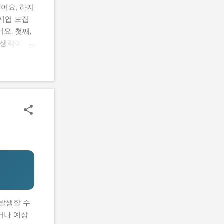
어요. 하지
여기업 모집
요. 첫째,
 생각이 있
 이 글에
습니다. 또
기업 모집
지원 내용
 사업이 뭔
추진하는 사
간 선발 인
드 챌린지 참
 발생할 수
거나 예상