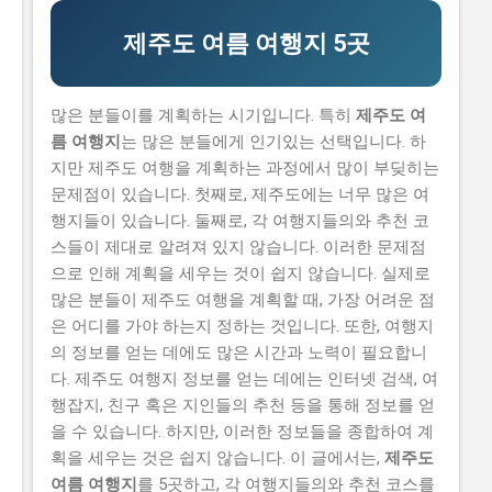
신청하기가 쉽지 않습니다. 실제로 탈락하는 이유 중 하나
는 자격 요건을 잘 이해하지 못해서 입니다. 하지만, 이 글
제주도 여름 여행지 5곳
을 읽으면 이러한 문제를 해결할 수 있습니다. 이 글에서
는 2026년 농식품 중소기업 기술보호 컨설팅 지원사업의
신청 방법과 자격 요건을 설명합니다. 또한, 지원 내용과
많은 분들이를 계획하는 시기입니다. 특히
제주도 여
혜택, 그리고 실제 지원 받은 사람들의 후기도 공유합니
름 여행지
는 많은 분들에게 인기있는 선택입니다. 하
다. 그러므로, 이 글을 읽으면 지원사업에 대한 모든 정보
지만 제주도 여행을 계획하는 과정에서 많이 부딪히는
를 얻을 수 있습니다. 📋 목차 이 사업, 정말 받을 수 있을
문제점이 있습니다. 첫째로, 제주도에는 너무 많은 여
까? 신청 자격과 준비물 지원 내용과 실제 혜택 단계별 신
행지들이 있습니다. 둘째로, 각 여행지들의와 추천 코
청 방법 탈락하는 이유와 합격 전략 이 사업, 정말 받을 수
스들이 제대로 알려져 있지 않습니다. 이러한 문제점
있을까? 이 사업이 뭔지, 지원 규모, 연간 선발 인원, 경쟁
으로 인해 계획을 세우는 것이 쉽지 않습니다. 실제로
률 2026년 농식품 중소기업 기술보호 컨설팅 지원사업은
많은 분들이 제주도 여행을 계획할 때, 가장 어려운 점
농식품 중소기업의 기술 보호를 위해 제공하는 지원사업
은 어디를 가야 하는지 정하는 것입니다. 또한, 여행지
입니다. 매년 약 500개의 사업체가 선정되는데요, 선정된
의 정보를 얻는 데에도 많은 시간과 노력이 필요합니
기업은 최대 5천만 원 까지의 기술 보호 컨설팅 비용을 지
다. 제주도 여행지 정보를 얻는 데에는 인터넷 검색, 여
원받을 수 있습니다. 유사 사업과 비교 (예비 초기 등 구체
행잡지, 친구 혹은 지인들의 추천 등을 통해 정보를 얻
적 차이점) 이 지원사업은 예비 창업자와 초기 창업자를
을 수 있습니다. 하지만, 이러한 정보들을 종합하여 계
위한 지원사업과는 다릅니다...
획을 세우는 것은 쉽지 않습니다. 이 글에서는,
제주도
여름 여행지
를 5곳하고, 각 여행지들의와 추천 코스를