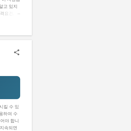
알고 있지
격요건, 지
 신청하는
을 마련할
람들의 공통
요건, 지원
기반 공간
있을까? 신
까? 로봇
 초기 기
할 수 있어
시킬 수 있
용하여 수
있어야 합니
 지속되면