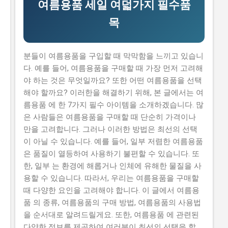
여름용품 세일 여덟가지 필수품
니다. 하지만 이 지원금을 받으면 창업 초기에 필요한 자
목
금을 마련할 수 있어 창업에 큰 도움이 됩니다. 그렇기 때
문에 이 글에서는 실제로 지원금을 받은 사람들의 후기와
합격한 사람들의 공통점도 설명하고자 합니다. 이 글에서
분들이 여름용품을 구입할 때 막막함을 느끼고 있습니
다루고자 하는 내용은 로봇기반 공간컴퓨팅 창업지원사
다. 예를 들어, 여름용품을 구매할 때 가장 먼저 고려해
업의 신청방법과 자격요건, 지원 내용, 실제 혜택 그리고
야 하는 것은 무엇일까요? 또한 어떤 여름용품을 선택
단계별 신청 방법, 탈락하는 이유와 합격 전략입니다. 따
해야 할까요? 이러한을 해결하기 위해, 본 글에서는 여
라서 이 글을 읽는 독자들은 로봇기반 공간컴퓨팅 창업지
름용품 에 한 7가지 필수 아이템을 소개하겠습니다. 많
원사업에 대한 모든 것을 알 수 있을 것입니다. 지금 신청
은 사람들은 여름용품을 구매할 때 단순히 가격이나
하러 가기 📋 목차 이 사업, 정말 받을 수 있을까? 신청 자
만을 고려합니다. 그러나 이러한 방법은 최선의 선택
격과 준비물 지원 내용과 실제 혜택 단계별 신청 방법 탈
이 아닐 수 있습니다. 예를 들어, 일부 저렴한 여름용품
락하는 이유와 합격 전략 이 사업, 정말 받을 수 있을까?
은 품질이 열등하여 사용하기 불편할 수 있습니다. 또
로봇기반 공간컴퓨팅 창업지원사업이 뭔지 로봇기반 공
한, 일부 는 환경에 해롭거나 인체에 유해한 물질을 사
간컴퓨팅 창업지원사업은 로봇기반 기술을 활용하여 창
용할 수 있습니다. 따라서, 우리는 여름용품을 구매할
업하는 초기 기업이나 소상공인들에게 지원을 제공해주
때 다양한 요인을 고려해야 합니다. 이 글에서 여름용
는 정부사업입니다. 이 지원금을 받으면 창업 초기에 필요
품 의 종류, 여름용품의 구매 방법, 여름용품의 사용법
한 자금을 마련할 수 있어 창업에 큰...
을 순서대로 알려드릴게요. 또한, 여름용품 에 관련된
다양한 정보를 제공하여 여러분이 최선의 선택을 할