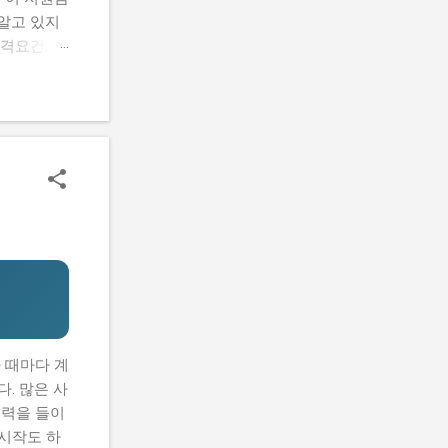
알고 있지
격요건, 지
 신청하는
을 마련할
람들의 공통
요건, 지원
기반 공간
있을까? 신
까? 로봇
 초기 기
할 수 있어
 때마다 계
. 많은 사
노력을 들이
 시작도 하