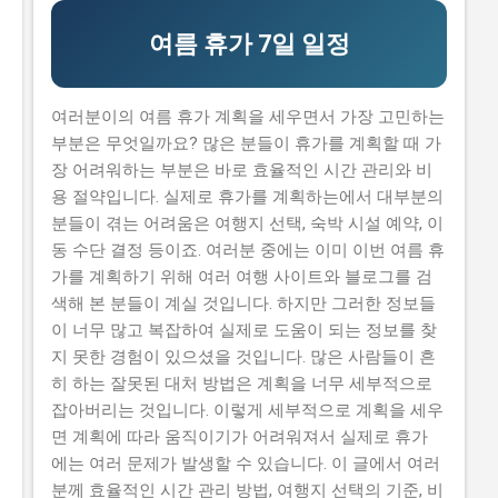
신청하기가 쉽지 않습니다. 실제로 탈락하는 이유 중 하나
는 자격 요건을 잘 이해하지 못해서 입니다. 하지만, 이 글
여름 휴가 7일 일정
을 읽으면 이러한 문제를 해결할 수 있습니다. 이 글에서
는 2026년 농식품 중소기업 기술보호 컨설팅 지원사업의
신청 방법과 자격 요건을 설명합니다. 또한, 지원 내용과
여러분이의 여름 휴가 계획을 세우면서 가장 고민하는
혜택, 그리고 실제 지원 받은 사람들의 후기도 공유합니
부분은 무엇일까요? 많은 분들이 휴가를 계획할 때 가
다. 그러므로, 이 글을 읽으면 지원사업에 대한 모든 정보
장 어려워하는 부분은 바로 효율적인 시간 관리와 비
를 얻을 수 있습니다. 📋 목차 이 사업, 정말 받을 수 있을
용 절약입니다. 실제로 휴가를 계획하는에서 대부분의
까? 신청 자격과 준비물 지원 내용과 실제 혜택 단계별 신
분들이 겪는 어려움은 여행지 선택, 숙박 시설 예약, 이
청 방법 탈락하는 이유와 합격 전략 이 사업, 정말 받을 수
동 수단 결정 등이죠. 여러분 중에는 이미 이번 여름 휴
있을까? 이 사업이 뭔지, 지원 규모, 연간 선발 인원, 경쟁
가를 계획하기 위해 여러 여행 사이트와 블로그를 검
률 2026년 농식품 중소기업 기술보호 컨설팅 지원사업은
색해 본 분들이 계실 것입니다. 하지만 그러한 정보들
농식품 중소기업의 기술 보호를 위해 제공하는 지원사업
이 너무 많고 복잡하여 실제로 도움이 되는 정보를 찾
입니다. 매년 약 500개의 사업체가 선정되는데요, 선정된
지 못한 경험이 있으셨을 것입니다. 많은 사람들이 흔
기업은 최대 5천만 원 까지의 기술 보호 컨설팅 비용을 지
히 하는 잘못된 대처 방법은 계획을 너무 세부적으로
원받을 수 있습니다. 유사 사업과 비교 (예비 초기 등 구체
잡아버리는 것입니다. 이렇게 세부적으로 계획을 세우
적 차이점) 이 지원사업은 예비 창업자와 초기 창업자를
면 계획에 따라 움직이기가 어려워져서 실제로 휴가
위한 지원사업과는 다릅니다...
에는 여러 문제가 발생할 수 있습니다. 이 글에서 여러
분께 효율적인 시간 관리 방법, 여행지 선택의 기준, 비