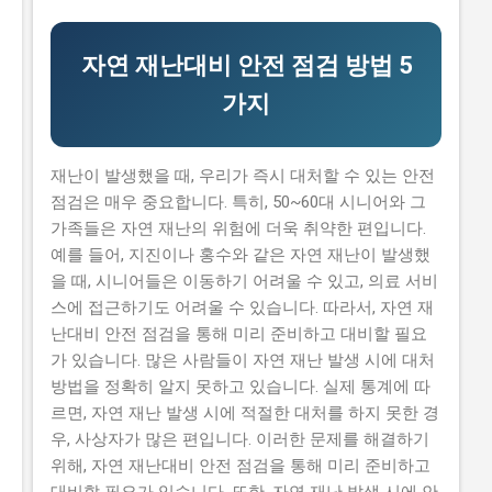
신청하기가 쉽지 않습니다. 실제로 탈락하는 이유 중 하나
는 자격 요건을 잘 이해하지 못해서 입니다. 하지만, 이 글
을 읽으면 이러한 문제를 해결할 수 있습니다. 이 글에서
자연 재난대비 안전 점검 방법 5
는 2026년 농식품 중소기업 기술보호 컨설팅 지원사업의
가지
신청 방법과 자격 요건을 설명합니다. 또한, 지원 내용과
혜택, 그리고 실제 지원 받은 사람들의 후기도 공유합니
다. 그러므로, 이 글을 읽으면 지원사업에 대한 모든 정보
재난이 발생했을 때, 우리가 즉시 대처할 수 있는 안전
를 얻을 수 있습니다. 📋 목차 이 사업, 정말 받을 수 있을
점검은 매우 중요합니다. 특히, 50~60대 시니어와 그
까? 신청 자격과 준비물 지원 내용과 실제 혜택 단계별 신
가족들은 자연 재난의 위험에 더욱 취약한 편입니다.
청 방법 탈락하는 이유와 합격 전략 이 사업, 정말 받을 수
예를 들어, 지진이나 홍수와 같은 자연 재난이 발생했
있을까? 이 사업이 뭔지, 지원 규모, 연간 선발 인원, 경쟁
을 때, 시니어들은 이동하기 어려울 수 있고, 의료 서비
률 2026년 농식품 중소기업 기술보호 컨설팅 지원사업은
스에 접근하기도 어려울 수 있습니다. 따라서, 자연 재
농식품 중소기업의 기술 보호를 위해 제공하는 지원사업
난대비 안전 점검을 통해 미리 준비하고 대비할 필요
입니다. 매년 약 500개의 사업체가 선정되는데요, 선정된
가 있습니다. 많은 사람들이 자연 재난 발생 시에 대처
기업은 최대 5천만 원 까지의 기술 보호 컨설팅 비용을 지
방법을 정확히 알지 못하고 있습니다. 실제 통계에 따
원받을 수 있습니다. 유사 사업과 비교 (예비 초기 등 구체
르면, 자연 재난 발생 시에 적절한 대처를 하지 못한 경
적 차이점) 이 지원사업은 예비 창업자와 초기 창업자를
우, 사상자가 많은 편입니다. 이러한 문제를 해결하기
위한 지원사업과는 다릅니다...
위해, 자연 재난대비 안전 점검을 통해 미리 준비하고