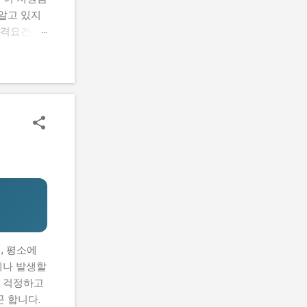
알고 있지
격요건, 지
 신청하는
을 마련할
람들의 공통
요건, 지원
기반 공간
있을까? 신
까? 로봇
 초기 기
할 수 있어
, 평소에
게나 발생할
해 걱정하고
 합니다.