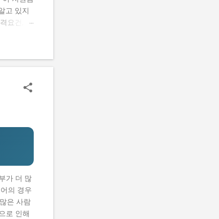
알고 있지
격요건, 지
 신청하는
을 마련할
람들의 공통
요건, 지원
기반 공간
있을까? 신
까? 로봇
 초기 기
할 수 있어
부가 더 많
니어의 경우
 많은 사람
용으로 인해