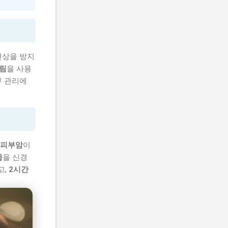
현상을 방지
크림
을 사용
부 관리에
피부암
이
급
을 신경
고,
2시간