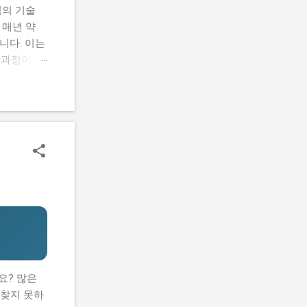
업의 기술
 매년 약
니다. 이는
 과정이 복
유 중 하나
 2026년
고 실제 지
 목차 이
략 이 사
컨설팅 지원
 선정된 기
적 차이점)
요? 많은
 찾지 못하