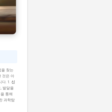
법을 찾는
 것은 아
다. 1.
신
, 발달을
동을 통해
한 과학탐