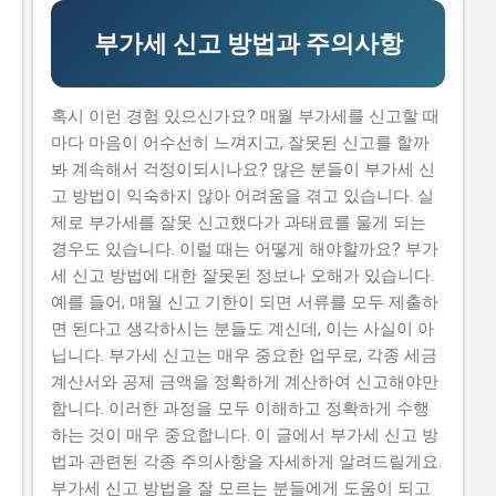
신청하기가 쉽지 않습니다. 실제로 탈락하는 이유 중 하나
는 자격 요건을 잘 이해하지 못해서 입니다. 하지만, 이 글
부가세 신고 방법과 주의사항
을 읽으면 이러한 문제를 해결할 수 있습니다. 이 글에서
는 2026년 농식품 중소기업 기술보호 컨설팅 지원사업의
신청 방법과 자격 요건을 설명합니다. 또한, 지원 내용과
혹시 이런 경험 있으신가요? 매월 부가세를 신고할 때
혜택, 그리고 실제 지원 받은 사람들의 후기도 공유합니
마다 마음이 어수선히 느껴지고, 잘못된 신고를 할까
다. 그러므로, 이 글을 읽으면 지원사업에 대한 모든 정보
봐 계속해서 걱정이되시나요? 많은 분들이 부가세 신
를 얻을 수 있습니다. 📋 목차 이 사업, 정말 받을 수 있을
고 방법이 익숙하지 않아 어려움을 겪고 있습니다. 실
까? 신청 자격과 준비물 지원 내용과 실제 혜택 단계별 신
제로 부가세를 잘못 신고했다가 과태료를 물게 되는
청 방법 탈락하는 이유와 합격 전략 이 사업, 정말 받을 수
경우도 있습니다. 이럴 때는 어떻게 해야할까요? 부가
있을까? 이 사업이 뭔지, 지원 규모, 연간 선발 인원, 경쟁
세 신고 방법에 대한 잘못된 정보나 오해가 있습니다.
률 2026년 농식품 중소기업 기술보호 컨설팅 지원사업은
예를 들어, 매월 신고 기한이 되면 서류를 모두 제출하
농식품 중소기업의 기술 보호를 위해 제공하는 지원사업
면 된다고 생각하시는 분들도 계신데, 이는 사실이 아
입니다. 매년 약 500개의 사업체가 선정되는데요, 선정된
닙니다. 부가세 신고는 매우 중요한 업무로, 각종 세금
기업은 최대 5천만 원 까지의 기술 보호 컨설팅 비용을 지
계산서와 공제 금액을 정확하게 계산하여 신고해야만
원받을 수 있습니다. 유사 사업과 비교 (예비 초기 등 구체
합니다. 이러한 과정을 모두 이해하고 정확하게 수행
적 차이점) 이 지원사업은 예비 창업자와 초기 창업자를
하는 것이 매우 중요합니다. 이 글에서 부가세 신고 방
위한 지원사업과는 다릅니다...
법과 관련된 각종 주의사항을 자세하게 알려드릴게요.
부가세 신고 방법을 잘 모르는 분들에게 도움이 되고