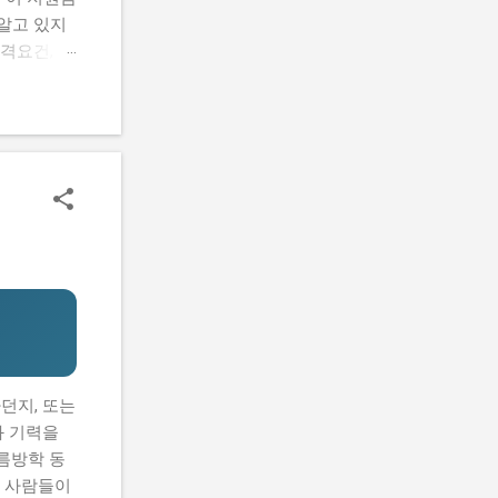
알고 있지
격요건, 지
 신청하는
을 마련할
람들의 공통
요건, 지원
기반 공간
있을까? 신
까? 로봇
 초기 기
할 수 있어
던지, 또는
와 기력을
름방학 동
은 사람들이