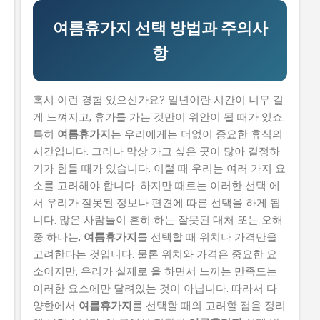
각이 있습니다. 하지만 이러한 생각은 모두입니다. 이 글
에서는 2026년 -브랜드 챌린지 참여기업 모집 연장 공고
여름휴가지 선택 방법과 주의사
를 신청할 수 있는 방법과 자격요건을 구체적으로 설명하
항
겠습니다. 또한, 지원금액과 실제 혜택에 대해서도 자세히
설명하겠습니다. 따라서 이 글을 읽고 2026년 -브랜드 챌
린지 참여기업 모집 연장 공고를 신청하여 소상공인 지원
혹시 이런 경험 있으신가요? 일년이란 시간이 너무 길
금 을 받으세요. 📋 목차 이 사업, 정말 받을 수 있을까? 신
게 느껴지고, 휴가를 가는 것만이 위안이 될 때가 있죠.
청 자격과 준비물 지원 내용과 실제 혜택 단계별 신청 방
특히
여름휴가지
는 우리에게는 더없이 중요한 휴식의
법 탈락하는 이유와 합격 전략 지금 신청하러 가기 이 사
시간입니다. 그러나 막상 가고 싶은 곳이 많아 결정하
업, 정말 받을 수 있을까? 이 사업이 뭔지, 지원 규모, 연간
기가 힘들 때가 있습니다. 이럴 때 우리는 여러 가지 요
선발 인원, 경쟁률 2026년 -브랜드 챌린지 참여기업 모집
소를 고려해야 합니다. 하지만 때로는 이러한 선택 에
연장 공고는 중소벤처기업부 에서 추진하는 사업으로, 중
서 우리가 잘못된 정보나 편견에 따른 선택을 하게 됩
소기업의 경쟁력을 강화하고 일자리를 창출하는 것을 목
니다. 많은 사람들이 흔히 하는 잘못된 대처 또는 오해
표로 합니다. 지원 규모는 총 5천만 원 이고, 연간 선발 인
중 하나는,
여름휴가지
를 선택할 때 위치나 가격만을
원은 100개사 입니다. 경쟁률은 10:1 로 높습니다. 유사 사
고려한다는 것입니다. 물론 위치와 가격은 중요한 요
업과 비교 (예비 초기 등 구체적 차이점) 2026년 -브랜드
소이지만, 우리가 실제로 을 하면서 느끼는 만족도는
챌린지 참여기업 모집 연장 공고와 유사한 사업으...
이러한 요소에만 달려있는 것이 아닙니다. 따라서 다
양한에서
여름휴가지
를 선택할 때의 고려할 점을 정리