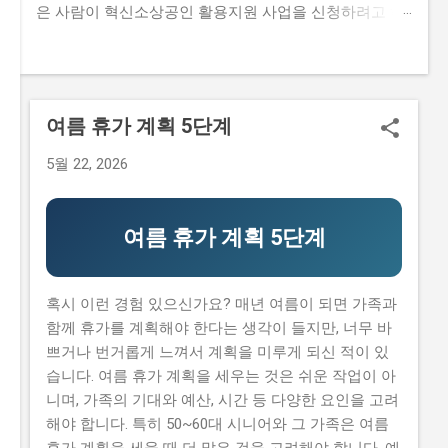
은 사람이 혁신소상공인 활용지원 사업을 신청하려고 하
지만, 까다로운 자격요건과 준비물 때문에 포기하는 경우
가 많습니다. 하지만 오늘 이 글을 읽는다면, 혁신소상공
인 활용지원 사업의 모든 것을 이해하고, 성공적으로 신청
할 수 있는 정보를 얻을 수 있을 것입니다. 이 글에서는 혁
여름 휴가 계획 5단계
신소상공인 활용지원 사업의 신청 자격과 준비물, 지원 내
용과 실제 혜택, 단계별 신청 방법, 탈락하는 이유와 합격
5월 22, 2026
전략 등에 대한 모든 것을 알려드리겠습니다. 또한, 실제
로 혁신소상공인 활용지원 사업을 신청해본 경험을 바탕
으로, 합격 전략과 자격요건에 대한 팁을 제공해드리겠습
여름 휴가 계획 5단계
니다. 지금 신청하러 가기 📋 목차 이 사업, 정말 받을 수
있을까? 신청 자격과 준비물 지원 내용과 실제 혜택 단계
별 신청 방법 탈락하는 이유와 합격 전략 이 사업, 정말 받
혹시 이런 경험 있으신가요? 매년 여름이 되면 가족과
을 수 있을까? 이 사업이 뭔지, 지원 규모, 연간 선발 인원,
함께 휴가를 계획해야 한다는 생각이 들지만, 너무 바
경쟁률 혁신소상공인 활용지원 사업은 중소벤처기업부
쁘거나 번거롭게 느껴서 계획을 미루게 되신 적이 있
에서 주관하는 지원 사업으로, 중소기업 및 소상공인들이
습니다. 여름 휴가 계획을 세우는 것은 쉬운 작업이 아
기술을 활용하여 경쟁력을 높일 수 있도록 지원하는 사업
니며, 가족의 기대와 예산, 시간 등 다양한 요인을 고려
입니다. 본 사업은 연간 500억 원 의 지원금을 대상으로,
해야 합니다. 특히 50~60대 시니어와 그 가족은 여름
총 1000개 의이 선정되며, 경쟁률은 약 10:1 정도로 높습
휴가 계획을 세울 때 더 많은 것을 고려해야 합니다. 예