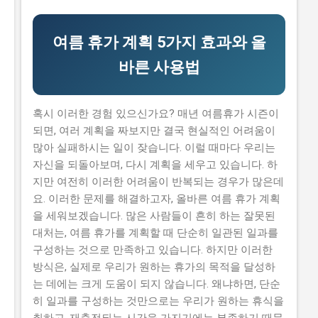
각이 있습니다. 하지만 이러한 생각은 모두입니다. 이 글
에서는 2026년 -브랜드 챌린지 참여기업 모집 연장 공고
를 신청할 수 있는 방법과 자격요건을 구체적으로 설명하
여름 휴가 계획 5가지 효과와 올
겠습니다. 또한, 지원금액과 실제 혜택에 대해서도 자세히
바른 사용법
설명하겠습니다. 따라서 이 글을 읽고 2026년 -브랜드 챌
린지 참여기업 모집 연장 공고를 신청하여 소상공인 지원
금 을 받으세요. 📋 목차 이 사업, 정말 받을 수 있을까? 신
혹시 이러한 경험 있으신가요? 매년 여름휴가 시즌이
청 자격과 준비물 지원 내용과 실제 혜택 단계별 신청 방
되면, 여러 계획을 짜보지만 결국 현실적인 어려움이
법 탈락하는 이유와 합격 전략 지금 신청하러 가기 이 사
많아 실패하시는 일이 잦습니다. 이럴 때마다 우리는
업, 정말 받을 수 있을까? 이 사업이 뭔지, 지원 규모, 연간
자신을 되돌아보며, 다시 계획을 세우고 있습니다. 하
선발 인원, 경쟁률 2026년 -브랜드 챌린지 참여기업 모집
지만 여전히 이러한 어려움이 반복되는 경우가 많은데
연장 공고는 중소벤처기업부 에서 추진하는 사업으로, 중
요. 이러한 문제를 해결하고자, 올바른 여름 휴가 계획
소기업의 경쟁력을 강화하고 일자리를 창출하는 것을 목
을 세워보겠습니다. 많은 사람들이 흔히 하는 잘못된
표로 합니다. 지원 규모는 총 5천만 원 이고, 연간 선발 인
대처는, 여름 휴가를 계획할 때 단순히 일관된 일과를
원은 100개사 입니다. 경쟁률은 10:1 로 높습니다. 유사 사
구성하는 것으로 만족하고 있습니다. 하지만 이러한
업과 비교 (예비 초기 등 구체적 차이점) 2026년 -브랜드
방식은, 실제로 우리가 원하는 휴가의 목적을 달성하
챌린지 참여기업 모집 연장 공고와 유사한 사업으...
는 데에는 크게 도움이 되지 않습니다. 왜냐하면, 단순
히 일과를 구성하는 것만으로는 우리가 원하는 휴식을