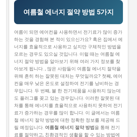
각이 있습니다. 하지만 이러한 생각은 모두입니다. 이 글
에서는 2026년 -브랜드 챌린지 참여기업 모집 연장 공고
여름철 에너지 절약 방법 5가지
를 신청할 수 있는 방법과 자격요건을 구체적으로 설명하
겠습니다. 또한, 지원금액과 실제 혜택에 대해서도 자세히
설명하겠습니다. 따라서 이 글을 읽고 2026년 -브랜드 챌
여름이 되면 에어컨을 사용하면서 전기료가 많이 증가
린지 참여기업 모집 연장 공고를 신청하여 소상공인 지원
하는 것을 경험해 본 적이 있으신가요? 혹은 집에서 에
금 을 받으세요. 📋 목차 이 사업, 정말 받을 수 있을까? 신
너지를 효율적으로 사용하고 싶지만 구체적인 방법을
청 자격과 준비물 지원 내용과 실제 혜택 단계별 신청 방
모르는 경우도 있으실 것입니다. 이럴 때는 여름철 에
법 탈락하는 이유와 합격 전략 지금 신청하러 가기 이 사
너지 절약 방법을 알아보기 위해 여러 가지 정보를 찾
업, 정말 받을 수 있을까? 이 사업이 뭔지, 지원 규모, 연간
아보게 됩니다. , 많은 사람들이 여름철 에너지 절약을
선발 인원, 경쟁률 2026년 -브랜드 챌린지 참여기업 모집
위해 흔히 하는 잘못된 대처는 무엇일까요? 첫째, 에어
연장 공고는 중소벤처기업부 에서 추진하는 사업으로, 중
컨을 매우 낮은 온도로 설정하여 전기를 낭비하는 경
소기업의 경쟁력을 강화하고 일자리를 창출하는 것을 목
우입니다. 두 번째, 불 한 전기제품을 사용하지 않는데
표로 합니다. 지원 규모는 총 5천만 원 이고, 연간 선발 인
도 플러그를 꽂고 있는 경우입니다. 이러한 잘못된 대
원은 100개사 입니다. 경쟁률은 10:1 로 높습니다. 유사 사
처를 통해 에너지를 효율적으로 사용하지 못하여 전기
업과 비교 (예비 초기 등 구체적 차이점) 2026년 -브랜드
료가 증가하는 경우를 많이 합니다. 이 글에서는 여름
챌린지 참여기업 모집 연장 공고와 유사한 사업으...
철 에너지 절약 방법에 대한 정확한 정보를 제공해 드
릴 예정입니다.
여름철 에너지 절약 방법
을 통해 전기
료를 절약하고, 친환경적인 생활을 할 수 있는 방법에