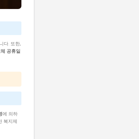
다. 또한,
대체 공휴일
령
에 의하
한 복지제