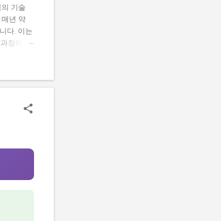
업의 기술
 매년 약
니다. 이는
 과정이 복
유 중 하나
 2026년
고 실제 지
 목차 이
략 이 사
컨설팅 지원
 선정된 기
적 차이점)