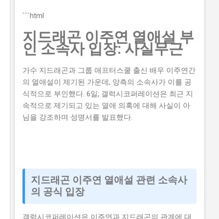
각이 있습니다. 하지만 이러한 생각은 모두입니다. 이 글
에서는 2026년 -브랜드 챌린지 참여기업 모집 연장 공고
```html
를 신청할 수 있는 방법과 자격요건을 구체적으로 설명하
지드래곤 이주연 열애설 부
겠습니다. 또한, 지원금액과 실제 혜택에 대해서도 자세히
인 소속사 입장: 사실무근
설명하겠습니다. 따라서 이 글을 읽고 2026년 -브랜드 챌
린지 참여기업 모집 연장 공고를 신청하여 소상공인 지원
가수 지드래곤과 그룹 애프터스쿨 출신 배우 이주연간
금 을 받으세요. 📋 목차 이 사업, 정말 받을 수 있을까? 신
의 열애설이 제기된 가운데, 양측의 소속사가 이를 공
청 자격과 준비물 지원 내용과 실제 혜택 단계별 신청 방
식적으로 부인했다. 6일, 갤럭시코퍼레이션은 최근 지
법 탈락하는 이유와 합격 전략 지금 신청하러 가기 이 사
속적으로 제기되고 있는 열애 의혹에 대해 사실이 아
업, 정말 받을 수 있을까? 이 사업이 뭔지, 지원 규모, 연간
님을 강조하며 성명서를 발표했다.
선발 인원, 경쟁률 2026년 -브랜드 챌린지 참여기업 모집
연장 공고는 중소벤처기업부 에서 추진하는 사업으로, 중
소기업의 경쟁력을 강화하고 일자리를 창출하는 것을 목
표로 합니다. 지원 규모는 총 5천만 원 이고, 연간 선발 인
원은 100개사 입니다. 경쟁률은 10:1 로 높습니다. 유사 사
업과 비교 (예비 초기 등 구체적 차이점) 2026년 -브랜드
지드래곤 이주연 열애설 관련 소속사
챌린지 참여기업 모집 연장 공고와 유사한 사업으...
의 공식 입장
갤럭시코퍼레이션은 이주연과 지드래곤의 관계에 대