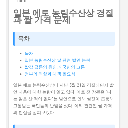
```html
니다. 하지만 이 지원금을 받으면 창업 초기에 필요한 자
일본 에토 농림수산상 경질
금을 마련할 수 있어 창업에 큰 도움이 됩니다. 그렇기 때
과 쌀 가격 문제
문에 이 글에서는 실제로 지원금을 받은 사람들의 후기와
합격한 사람들의 공통점도 설명하고자 합니다. 이 글에서
다루고자 하는 내용은 로봇기반 공간컴퓨팅 창업지원사
목차
업의 신청방법과 자격요건, 지원 내용, 실제 혜택 그리고
단계별 신청 방법, 탈락하는 이유와 합격 전략입니다. 따
목차
라서 이 글을 읽는 독자들은 로봇기반 공간컴퓨팅 창업지
일본 농림수산상 쌀 관련 발언 논란
원사업에 대한 모든 것을 알 수 있을 것입니다. 지금 신청
쌀값 급등의 원인과 국민의 고통
하러 가기 📋 목차 이 사업, 정말 받을 수 있을까? 신청 자
정부의 역할과 대책 필요성
격과 준비물 지원 내용과 실제 혜택 단계별 신청 방법 탈
락하는 이유와 합격 전략 이 사업, 정말 받을 수 있을까?
일본 에토 농림수산상이 지난 5월 21일 경질되면서 발
로봇기반 공간컴퓨팅 창업지원사업이 뭔지 로봇기반 공
언 내용에 대한 논란이 일고 있다. 에토 전 장관은 "나
간컴퓨팅 창업지원사업은 로봇기반 기술을 활용하여 창
는 쌀은 산 적이 없다"는 발언으로 인해 쌀값이 급등해
업하는 초기 기업이나 소상공인들에게 지원을 제공해주
고통받는 국민들의 반발을 샀다. 이와 관련된 쌀 가격
는 정부사업입니다. 이 지원금을 받으면 창업 초기에 필요
의 현실을 살펴보겠다.
한 자금을 마련할 수 있어 창업에 큰...