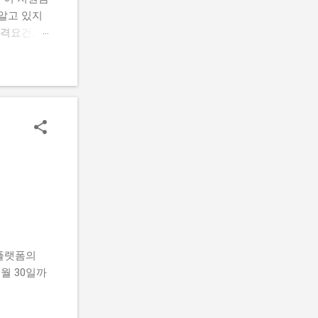
알고 있지
격요건, 지
 신청하는
을 마련할
람들의 공통
요건, 지원
기반 공간
있을까? 신
까? 로봇
 초기 기
할 수 있어
 플랫폼의
월 30일까