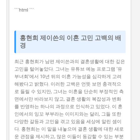
각이 있습니다. 하지만 이러한 생각은 모두입니다. 이 글
에서는 2026년 -브랜드 챌린지 참여기업 모집 연장 공고
```html
```
를 신청할 수 있는 방법과 자격요건을 구체적으로 설명하
겠습니다. 또한, 지원금액과 실제 혜택에 대해서도 자세히
설명하겠습니다. 따라서 이 글을 읽고 2026년 -브랜드 챌
홍현희 제이쓴의 이혼 고민 고백의 배
린지 참여기업 모집 연장 공고를 신청하여 소상공인 지원
경
금 을 받으세요. 📋 목차 이 사업, 정말 받을 수 있을까? 신
청 자격과 준비물 지원 내용과 실제 혜택 단계별 신청 방
최근 홍현희가 남편 제이쓴과의 결혼생활에 대한 깊은
법 탈락하는 이유와 합격 전략 지금 신청하러 가기 이 사
고민을 털어놓았다. 그녀는 유튜브 예능 프로그램 ‘유
업, 정말 받을 수 있을까? 이 사업이 뭔지, 지원 규모, 연간
부녀회’에서 10년 뒤의 이혼 가능성을 심각하게 고려
선발 인원, 경쟁률 2026년 -브랜드 챌린지 참여기업 모집
해봤다고 밝혔다. 이러한 고백은 언뜻 보면 충격적으
연장 공고는 중소벤처기업부 에서 추진하는 사업으로, 중
로 들릴 수 있지만, 그녀는 이혼을 단순히 부정적인 측
소기업의 경쟁력을 강화하고 일자리를 창출하는 것을 목
면에서만 바라보지 않고, 결혼 생활의 복잡성과 변화
표로 합니다. 지원 규모는 총 5천만 원 이고, 연간 선발 인
를 반영하는 하나의 과정으로 인식하고 있었다. 이 혼
원은 100개사 입니다. 경쟁률은 10:1 로 높습니다. 유사 사
인에서의 잉꼬 부부라는 이미지와는 달리, 그들 또한
업과 비교 (예비 초기 등 구체적 차이점) 2026년 -브랜드
다양한 갈등과 고민을 겪고 있음을 세상에 알린 셈이
챌린지 참여기업 모집 연장 공고와 유사한 사업으...
다. 홍현희는 이 말을 내놓으며 결혼 생활에 대한 새로
운 관점을 제시하고, 많은 이들이 동감할 수 있는 부분