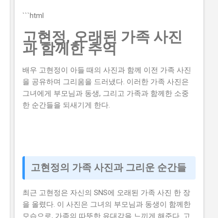
각이 있습니다. 하지만 이러한 생각은 모두입니다. 이 글
에서는 2026년 -브랜드 챌린지 참여기업 모집 연장 공고
```html
를 신청할 수 있는 방법과 자격요건을 구체적으로 설명하
고현정, 오래된 가족 사진
겠습니다. 또한, 지원금액과 실제 혜택에 대해서도 자세히
과 함께한 추억
설명하겠습니다. 따라서 이 글을 읽고 2026년 -브랜드 챌
린지 참여기업 모집 연장 공고를 신청하여 소상공인 지원
배우 고현정이 아들 때의 사진과 함께 이전 가족 사진
금 을 받으세요. 📋 목차 이 사업, 정말 받을 수 있을까? 신
을 공유하며 그리움을 드러냈다. 이러한 가족 사진은
청 자격과 준비물 지원 내용과 실제 혜택 단계별 신청 방
그녀에게 부모님과 동생, 그리고 가족과 함께한 소중
법 탈락하는 이유와 합격 전략 지금 신청하러 가기 이 사
한 순간들을 되새기게 한다.
업, 정말 받을 수 있을까? 이 사업이 뭔지, 지원 규모, 연간
선발 인원, 경쟁률 2026년 -브랜드 챌린지 참여기업 모집
연장 공고는 중소벤처기업부 에서 추진하는 사업으로, 중
소기업의 경쟁력을 강화하고 일자리를 창출하는 것을 목
표로 합니다. 지원 규모는 총 5천만 원 이고, 연간 선발 인
원은 100개사 입니다. 경쟁률은 10:1 로 높습니다. 유사 사
고현정의 가족 사진과 그리운 순간들
업과 비교 (예비 초기 등 구체적 차이점) 2026년 -브랜드
챌린지 참여기업 모집 연장 공고와 유사한 사업으...
최근 고현정은 자신의 SNS에 오래된 가족 사진 한 장
을 올렸다. 이 사진은 그녀의 부모님과 동생이 함께한
모습으로, 가족의 따뜻한 유대감을 느끼게 해준다. 고