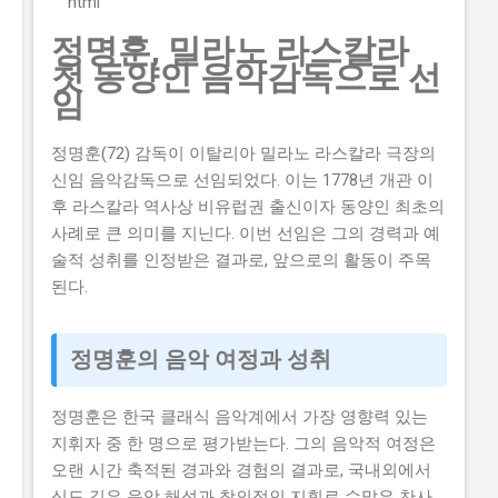
```html
니다. 하지만 이 지원금을 받으면 창업 초기에 필요한 자
정명훈, 밀라노 라스칼라
금을 마련할 수 있어 창업에 큰 도움이 됩니다. 그렇기 때
첫 동양인 음악감독으로 선
문에 이 글에서는 실제로 지원금을 받은 사람들의 후기와
임
합격한 사람들의 공통점도 설명하고자 합니다. 이 글에서
다루고자 하는 내용은 로봇기반 공간컴퓨팅 창업지원사
정명훈(72) 감독이 이탈리아 밀라노 라스칼라 극장의
업의 신청방법과 자격요건, 지원 내용, 실제 혜택 그리고
신임 음악감독으로 선임되었다. 이는 1778년 개관 이
단계별 신청 방법, 탈락하는 이유와 합격 전략입니다. 따
후 라스칼라 역사상 비유럽권 출신이자 동양인 최초의
라서 이 글을 읽는 독자들은 로봇기반 공간컴퓨팅 창업지
사례로 큰 의미를 지닌다. 이번 선임은 그의 경력과 예
원사업에 대한 모든 것을 알 수 있을 것입니다. 지금 신청
술적 성취를 인정받은 결과로, 앞으로의 활동이 주목
하러 가기 📋 목차 이 사업, 정말 받을 수 있을까? 신청 자
된다.
격과 준비물 지원 내용과 실제 혜택 단계별 신청 방법 탈
락하는 이유와 합격 전략 이 사업, 정말 받을 수 있을까?
로봇기반 공간컴퓨팅 창업지원사업이 뭔지 로봇기반 공
정명훈의 음악 여정과 성취
간컴퓨팅 창업지원사업은 로봇기반 기술을 활용하여 창
업하는 초기 기업이나 소상공인들에게 지원을 제공해주
정명훈은 한국 클래식 음악계에서 가장 영향력 있는
는 정부사업입니다. 이 지원금을 받으면 창업 초기에 필요
지휘자 중 한 명으로 평가받는다. 그의 음악적 여정은
한 자금을 마련할 수 있어 창업에 큰...
오랜 시간 축적된 경과와 경험의 결과로, 국내외에서
심도 깊은 음악 해석과 창의적인 지휘로 수많은 찬사