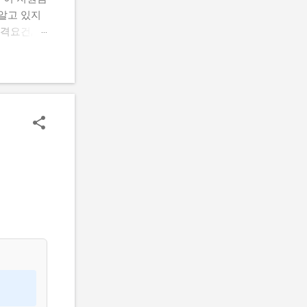
알고 있지
격요건, 지
 신청하는
을 마련할
람들의 공통
요건, 지원
기반 공간
있을까? 신
까? 로봇
 초기 기
할 수 있어