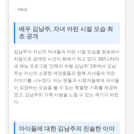
각이 있습니다. 하지만 이러한 생각은 모두입니다. 이 글
에서는 2026년 -브랜드 챌린지 참여기업 모집 연장 공고
```html
를 신청할 수 있는 방법과 자격요건을 구체적으로 설명하
겠습니다. 또한, 지원금액과 실제 혜택에 대해서도 자세히
배우 김남주, 자녀 어린 시절 모습 최
설명하겠습니다. 따라서 이 글을 읽고 2026년 -브랜드 챌
초 공개
린지 참여기업 모집 연장 공고를 신청하여 소상공인 지원
금 을 받으세요. 📋 목차 이 사업, 정말 받을 수 있을까? 신
김남주가 자신의 자녀들의 어린 시절 모습을 방송에서
청 자격과 준비물 지원 내용과 실제 혜택 단계별 신청 방
처음으로 공개한 사건이 화제가 되고 있다. SBS Life의
법 탈락하는 이유와 합격 전략 지금 신청하러 가기 이 사
새 예능 프로그램 '안목의 여왕 김남주' 2회에서 김남
업, 정말 받을 수 있을까? 이 사업이 뭔지, 지원 규모, 연간
주는 자신의 소중한 애장품들과 함께 자녀들의 작은
선발 인원, 경쟁률 2026년 -브랜드 챌린지 참여기업 모집
이야기를 나누었다. 이는 팬들과 시청자들에게 자녀들
연장 공고는 중소벤처기업부 에서 추진하는 사업으로, 중
이 성장하는 모습을 볼 수 있는 특별한 기회를 제공하
소기업의 경쟁력을 강화하고 일자리를 창출하는 것을 목
였고, 김남주의 가족 사랑을 느낄 수 있는 계기가 되었
표로 합니다. 지원 규모는 총 5천만 원 이고, 연간 선발 인
다.
원은 100개사 입니다. 경쟁률은 10:1 로 높습니다. 유사 사
업과 비교 (예비 초기 등 구체적 차이점) 2026년 -브랜드
챌린지 참여기업 모집 연장 공고와 유사한 사업으...
아이들에 대한 김남주의 진솔한 이야