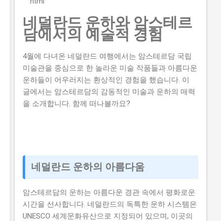
```html
니다. 하지만 이 지원금을 받으면 창업 초기에 필요한 자
네덜란드 운하와 암스테르
금을 마련할 수 있어 창업에 큰 도움이 됩니다. 그렇기 때
담에서의 예술적 경험
문에 이 글에서는 실제로 지원금을 받은 사람들의 후기와
합격한 사람들의 공통점도 설명하고자 합니다. 이 글에서
4월에 다녀온 네덜란드 여행에서는 암스테르담 국립
다루고자 하는 내용은 로봇기반 공간컴퓨팅 창업지원사
미술관을 중심으로 한 놀라운 미술 작품들과 아름다운
업의 신청방법과 자격요건, 지원 내용, 실제 혜택 그리고
운하들이 어우러지는 환상적인 경험을 했습니다. 이
단계별 신청 방법, 탈락하는 이유와 합격 전략입니다. 따
글에서는 암스테르담의 감동적인 미술과 운하의 매력
라서 이 글을 읽는 독자들은 로봇기반 공간컴퓨팅 창업지
을 소개합니다. 함께 떠나볼까요?
원사업에 대한 모든 것을 알 수 있을 것입니다. 지금 신청
하러 가기 📋 목차 이 사업, 정말 받을 수 있을까? 신청 자
격과 준비물 지원 내용과 실제 혜택 단계별 신청 방법 탈
락하는 이유와 합격 전략 이 사업, 정말 받을 수 있을까?
로봇기반 공간컴퓨팅 창업지원사업이 뭔지 로봇기반 공
간컴퓨팅 창업지원사업은 로봇기반 기술을 활용하여 창
네덜란드 운하의 아름다움
업하는 초기 기업이나 소상공인들에게 지원을 제공해주
는 정부사업입니다. 이 지원금을 받으면 창업 초기에 필요
암스테르담의 운하는 아름다운 경관 속에서 평화로운
한 자금을 마련할 수 있어 창업에 큰...
시간을 선사합니다. 네덜란드의 독특한 운하 시스템은
UNESCO 세계문화유산으로 지정되어 있으며, 이곳의