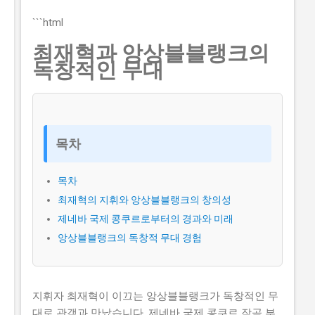
각이 있습니다. 하지만 이러한 생각은 모두입니다. 이 글
에서는 2026년 -브랜드 챌린지 참여기업 모집 연장 공고
```html
를 신청할 수 있는 방법과 자격요건을 구체적으로 설명하
최재혁과 앙상블블랭크의
겠습니다. 또한, 지원금액과 실제 혜택에 대해서도 자세히
독창적인 무대
설명하겠습니다. 따라서 이 글을 읽고 2026년 -브랜드 챌
린지 참여기업 모집 연장 공고를 신청하여 소상공인 지원
금 을 받으세요. 📋 목차 이 사업, 정말 받을 수 있을까? 신
청 자격과 준비물 지원 내용과 실제 혜택 단계별 신청 방
법 탈락하는 이유와 합격 전략 지금 신청하러 가기 이 사
목차
업, 정말 받을 수 있을까? 이 사업이 뭔지, 지원 규모, 연간
선발 인원, 경쟁률 2026년 -브랜드 챌린지 참여기업 모집
목차
연장 공고는 중소벤처기업부 에서 추진하는 사업으로, 중
최재혁의 지휘와 앙상블블랭크의 창의성
소기업의 경쟁력을 강화하고 일자리를 창출하는 것을 목
제네바 국제 콩쿠르로부터의 경과와 미래
표로 합니다. 지원 규모는 총 5천만 원 이고, 연간 선발 인
앙상블블랭크의 독창적 무대 경험
원은 100개사 입니다. 경쟁률은 10:1 로 높습니다. 유사 사
업과 비교 (예비 초기 등 구체적 차이점) 2026년 -브랜드
챌린지 참여기업 모집 연장 공고와 유사한 사업으...
지휘자 최재혁이 이끄는 앙상블블랭크가 독창적인 무
대로 관객과 만났습니다. 제네바 국제 콩쿠르 작곡 부