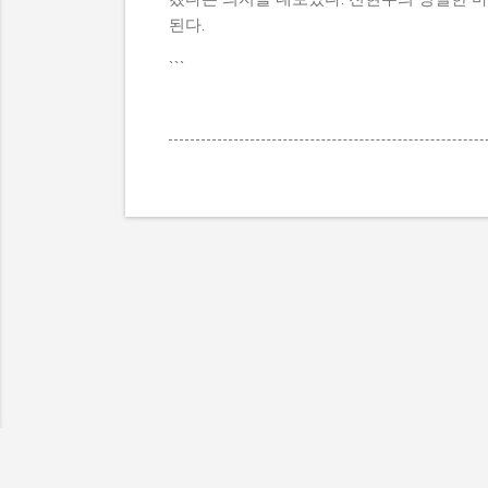
된다.
```