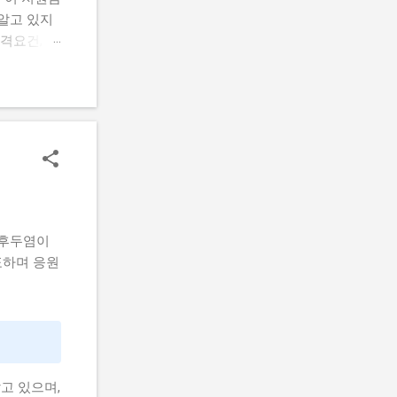
알고 있지
격요건, 지
 신청하는
을 마련할
람들의 공통
요건, 지원
기반 공간
있을까? 신
까? 로봇
 초기 기
할 수 있어
 후두염이
표하며 응원
고 있으며,