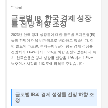
각이 있습니다. 하지만 이러한 생각은 모두입니다. 이 글
에서는 2026년 -브랜드 챌린지 참여기업 모집 연장 공고
```html
를 신청할 수 있는 방법과 자격요건을 구체적으로 설명하
글로벌 IB, 한국 경제 성장
겠습니다. 또한, 지원금액과 실제 혜택에 대해서도 자세히
률 전망 하향 조정
설명하겠습니다. 따라서 이 글을 읽고 2026년 -브랜드 챌
린지 참여기업 모집 연장 공고를 신청하여 소상공인 지원
2023년 한국 경제 성장률에 대한 글로벌 투자은행(IB)
금 을 받으세요. 📋 목차 이 사업, 정말 받을 수 있을까? 신
들의 전망이 더욱 비관적으로 변화하고 있습니다. 이
청 자격과 준비물 지원 내용과 실제 혜택 단계별 신청 방
번 발표에 따르면, 투자은행 8곳의 평균 경제 성장률
법 탈락하는 이유와 합격 전략 지금 신청하러 가기 이 사
전망치가 1.64%에서 1.55%로 하향 조정되었습니다. 특
업, 정말 받을 수 있을까? 이 사업이 뭔지, 지원 규모, 연간
히, 한국은행은 경제 성장률 전망을 1.9%에서 1.5%로
선발 인원, 경쟁률 2026년 -브랜드 챌린지 참여기업 모집
낮추면서 시장의 신뢰도에 타격을 주었습니다.
연장 공고는 중소벤처기업부 에서 추진하는 사업으로, 중
소기업의 경쟁력을 강화하고 일자리를 창출하는 것을 목
표로 합니다. 지원 규모는 총 5천만 원 이고, 연간 선발 인
원은 100개사 입니다. 경쟁률은 10:1 로 높습니다. 유사 사
업과 비교 (예비 초기 등 구체적 차이점) 2026년 -브랜드
챌린지 참여기업 모집 연장 공고와 유사한 사업으...
글로벌 IB의 경제 성장률 전망 하향 조
정