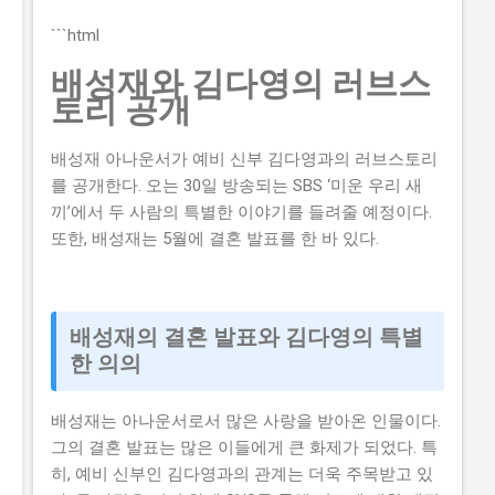
신청하기가 쉽지 않습니다. 실제로 탈락하는 이유 중 하나
는 자격 요건을 잘 이해하지 못해서 입니다. 하지만, 이 글
```html
을 읽으면 이러한 문제를 해결할 수 있습니다. 이 글에서
배성재와 김다영의 러브스
는 2026년 농식품 중소기업 기술보호 컨설팅 지원사업의
토리 공개
신청 방법과 자격 요건을 설명합니다. 또한, 지원 내용과
혜택, 그리고 실제 지원 받은 사람들의 후기도 공유합니
배성재 아나운서가 예비 신부 김다영과의 러브스토리
다. 그러므로, 이 글을 읽으면 지원사업에 대한 모든 정보
를 공개한다. 오는 30일 방송되는 SBS ‘미운 우리 새
를 얻을 수 있습니다. 📋 목차 이 사업, 정말 받을 수 있을
끼’에서 두 사람의 특별한 이야기를 들려줄 예정이다.
까? 신청 자격과 준비물 지원 내용과 실제 혜택 단계별 신
또한, 배성재는 5월에 결혼 발표를 한 바 있다.
청 방법 탈락하는 이유와 합격 전략 이 사업, 정말 받을 수
있을까? 이 사업이 뭔지, 지원 규모, 연간 선발 인원, 경쟁
률 2026년 농식품 중소기업 기술보호 컨설팅 지원사업은
농식품 중소기업의 기술 보호를 위해 제공하는 지원사업
배성재의 결혼 발표와 김다영의 특별
입니다. 매년 약 500개의 사업체가 선정되는데요, 선정된
한 의의
기업은 최대 5천만 원 까지의 기술 보호 컨설팅 비용을 지
원받을 수 있습니다. 유사 사업과 비교 (예비 초기 등 구체
배성재는 아나운서로서 많은 사랑을 받아온 인물이다.
적 차이점) 이 지원사업은 예비 창업자와 초기 창업자를
그의 결혼 발표는 많은 이들에게 큰 화제가 되었다. 특
위한 지원사업과는 다릅니다...
히, 예비 신부인 김다영과의 관계는 더욱 주목받고 있