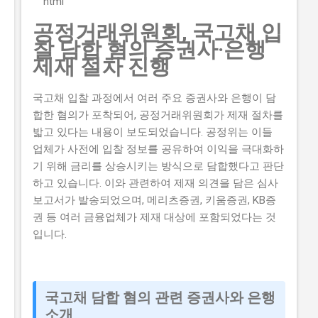
```html
니다. 하지만 이 지원금을 받으면 창업 초기에 필요한 자
공정거래위원회, 국고채 입
금을 마련할 수 있어 창업에 큰 도움이 됩니다. 그렇기 때
찰 담합 혐의 증권사·은행
문에 이 글에서는 실제로 지원금을 받은 사람들의 후기와
제재 절차 진행
합격한 사람들의 공통점도 설명하고자 합니다. 이 글에서
다루고자 하는 내용은 로봇기반 공간컴퓨팅 창업지원사
국고채 입찰 과정에서 여러 주요 증권사와 은행이 담
업의 신청방법과 자격요건, 지원 내용, 실제 혜택 그리고
합한 혐의가 포착되어, 공정거래위원회가 제재 절차를
단계별 신청 방법, 탈락하는 이유와 합격 전략입니다. 따
밟고 있다는 내용이 보도되었습니다. 공정위는 이들
라서 이 글을 읽는 독자들은 로봇기반 공간컴퓨팅 창업지
업체가 사전에 입찰 정보를 공유하여 이익을 극대화하
원사업에 대한 모든 것을 알 수 있을 것입니다. 지금 신청
기 위해 금리를 상승시키는 방식으로 담합했다고 판단
하러 가기 📋 목차 이 사업, 정말 받을 수 있을까? 신청 자
하고 있습니다. 이와 관련하여 제재 의견을 담은 심사
격과 준비물 지원 내용과 실제 혜택 단계별 신청 방법 탈
보고서가 발송되었으며, 메리츠증권, 키움증권, KB증
락하는 이유와 합격 전략 이 사업, 정말 받을 수 있을까?
권 등 여러 금융업체가 제재 대상에 포함되었다는 것
로봇기반 공간컴퓨팅 창업지원사업이 뭔지 로봇기반 공
입니다.
간컴퓨팅 창업지원사업은 로봇기반 기술을 활용하여 창
업하는 초기 기업이나 소상공인들에게 지원을 제공해주
는 정부사업입니다. 이 지원금을 받으면 창업 초기에 필요
한 자금을 마련할 수 있어 창업에 큰...
국고채 담합 혐의 관련 증권사와 은행
소개