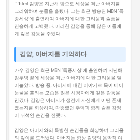
신청하기가 쉽지 않습니다. 실제로 탈락하는 이유 중 하나
```html
김양은 지난해 암으로 세상을 떠난 아버지를
는 자격 요건을 잘 이해하지 못해서 입니다. 하지만, 이 글
그리워하며 눈물을 흘렸다. 그는 최근 방송된 MBN '특
을 읽으면 이러한 문제를 해결할 수 있습니다. 이 글에서
종세상'에 출연하여 아버지에 대한 그리움과 슬픔을
는 2026년 농식품 중소기업 기술보호 컨설팅 지원사업의
진솔하게 고백했다. 이러한 감정을 통해 많은 이들에
신청 방법과 자격 요건을 설명합니다. 또한, 지원 내용과
게 깊은 감동을 주었다.
혜택, 그리고 실제 지원 받은 사람들의 후기도 공유합니
다. 그러므로, 이 글을 읽으면 지원사업에 대한 모든 정보
김양, 아버지를 기억하다
를 얻을 수 있습니다. 📋 목차 이 사업, 정말 받을 수 있을
까? 신청 자격과 준비물 지원 내용과 실제 혜택 단계별 신
청 방법 탈락하는 이유와 합격 전략 이 사업, 정말 받을 수
가수 김양은 최근 MBN '특종세상'에 출연하여 지난해
있을까? 이 사업이 뭔지, 지원 규모, 연간 선발 인원, 경쟁
암투병 끝에 세상을 떠난 아버지에 대한 그리움을 털
률 2026년 농식품 중소기업 기술보호 컨설팅 지원사업은
어놓았다. 방송 중, 아버지에 대한 이야기로 목이 메어
농식품 중소기업의 기술 보호를 위해 제공하는 지원사업
눈물을 흘리는 모습은 많은 시청자에게 깊은 감동을
입니다. 매년 약 500개의 사업체가 선정되는데요, 선정된
안겼다. 김양은 아버지가 생전에 자신에게 어떤 존재
기업은 최대 5천만 원 까지의 기술 보호 컨설팅 비용을 지
였는지를 회상하며, 따뜻했던 추억과 함께 슬픈 감정
원받을 수 있습니다. 유사 사업과 비교 (예비 초기 등 구체
이 뒤섞인 순간을 전했다.
적 차이점) 이 지원사업은 예비 창업자와 초기 창업자를
위한 지원사업과는 다릅니다...
김양은 아버지와의 특별한 순간들을 회상하며 그리움
의 깊이를 드러냈다. 아버지는 항상 김양의 음악적 여