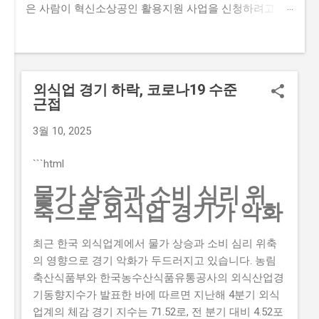
은 사람이 혁신소상공인 활용지원 사업을 신청하려고 하
지만, 까다로운 자격요건과 준비물 때문에 포기하는 경우
가 많습니다. 하지만 오늘 이 글을 읽는다면, 혁신소상공
인 활용지원 사업의 모든 것을 이해하고, 성공적으로 신청
할 수 있는 정보를 얻을 수 있을 것입니다. 이 글에서는 혁
외식업 경기 하락, 코로나19 수준
신소상공인 활용지원 사업의 신청 자격과 준비물, 지원 내
근접
용과 실제 혜택, 단계별 신청 방법, 탈락하는 이유와 합격
전략 등에 대한 모든 것을 알려드리겠습니다. 또한, 실제
3월 10, 2025
로 혁신소상공인 활용지원 사업을 신청해본 경험을 바탕
으로, 합격 전략과 자격요건에 대한 팁을 제공해드리겠습
```html
니다. 지금 신청하러 가기 📋 목차 이 사업, 정말 받을 수
물가 상승과 소비 심리 위
있을까? 신청 자격과 준비물 지원 내용과 실제 혜택 단계
축으로 외식업 경기가 악화
별 신청 방법 탈락하는 이유와 합격 전략 이 사업, 정말 받
을 수 있을까? 이 사업이 뭔지, 지원 규모, 연간 선발 인원,
최근 한국 외식업계에서 물가 상승과 소비 심리 위축
경쟁률 혁신소상공인 활용지원 사업은 중소벤처기업부
의 영향으로 경기 악화가 두드러지고 있습니다. 농림
에서 주관하는 지원 사업으로, 중소기업 및 소상공인들이
축산식품부와 한국농수산식품유통공사의 외식산업경
기술을 활용하여 경쟁력을 높일 수 있도록 지원하는 사업
기동향지수가 발표한 바에 따르면 지난해 4분기 외식
입니다. 본 사업은 연간 500억 원 의 지원금을 대상으로,
업계의 체감 경기 지수는 71.52로, 전 분기 대비 4.52포
총 1000개 의이 선정되며, 경쟁률은 약 10:1 정도로 높습