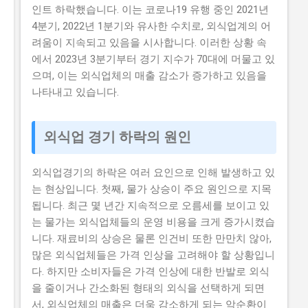
인트 하락했습니다. 이는 코로나19 유행 중인 2021년
니다. 유사 사업과 비교 (예비 초기 등 구체적 차이점) 본
4분기, 2022년 1분기와 유사한 수치로, 외식업계의 어
사업은 유사 사업으로 예비 창업자들을 대상으로 하는 예
려움이 지속되고 있음을 시사합니다. 이러한 상황 속
비 창업자 지원 사업 과 초기 창업자를 대상으로 하는 초
에서 2023년 3분기부터 경기 지수가 70대에 머물고 있
기 창업자 지원 사업 이 있습니다. 본 사업과 예비 창업자
으며, 이는 외식업체의 매출 감소가 증가하고 있음을
지원 사업의 차이점은 지원 대상과 지원 금액입니다. 본
나타내고 있습니다.
사업은 이미인 중소기업 및 소상공인을 대상으로 최대
5000만...
외식업 경기 하락의 원인
외식업경기의 하락은 여러 요인으로 인해 발생하고 있
는 현상입니다. 첫째, 물가 상승이 주요 원인으로 지목
됩니다. 최근 몇 년간 지속적으로 오름세를 보이고 있
는 물가는 외식업체들의 운영 비용을 크게 증가시켰습
니다. 재료비의 상승은 물론 인건비 또한 만만치 않아,
많은 외식업체들은 가격 인상을 고려해야 할 상황입니
다. 하지만 소비자들은 가격 인상에 대한 반발로 외식
을 줄이거나 간소화된 형태의 외식을 선택하게 되면
서, 외식업체의 매출은 더욱 감소하게 되는 악순환이