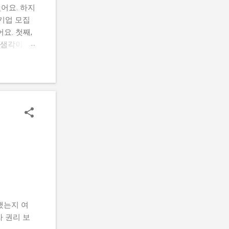
어요. 하지
여기업 모집
요. 첫째,
 생각이 있
 이 글에
습니다. 또
기업 모집
지원 내용
 사업이 뭔
추진하는 사
간 선발 인
드 챌린지 참
했는지 여
 권리 보